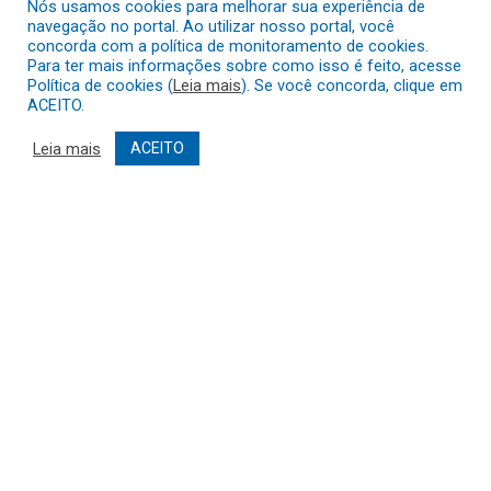
Nós usamos cookies para melhorar sua experiência de
navegação no portal. Ao utilizar nosso portal, você
concorda com a política de monitoramento de cookies.
Para ter mais informações sobre como isso é feito, acesse
Política de cookies (
Leia mais
). Se você concorda, clique em
Prefeitura, MTPAR e
ACEITO.
Consórcio Intermunicipal
irão promover
Leia mais
ACEITO
regularização fundiária no
município
18 de maio de 2022