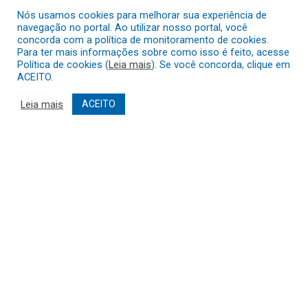
Nós usamos cookies para melhorar sua experiência de
navegação no portal. Ao utilizar nosso portal, você
concorda com a política de monitoramento de cookies.
Para ter mais informações sobre como isso é feito, acesse
Política de cookies (
Leia mais
). Se você concorda, clique em
ACEITO.
Leia mais
ACEITO
Educação Municipal
Prepara Volta às Aulas
para o 2º Semestre com
Foco em Acolhimento e
Aprendizagem de
Qualidade
20 de julho de 2026