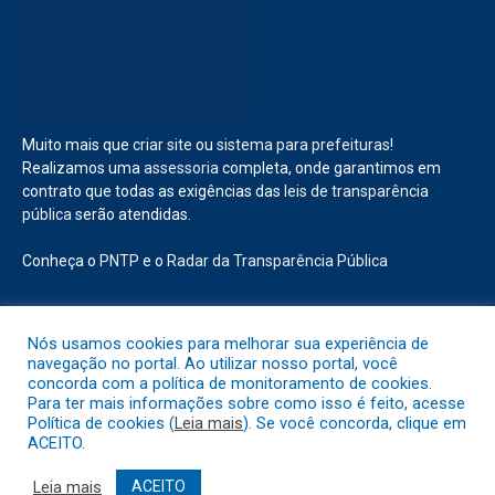
Muito mais que
criar site
ou
sistema para prefeituras
!
Realizamos uma
assessoria
completa, onde garantimos em
contrato que todas as exigências das
leis de transparência
pública
serão atendidas.
Conheça o
PNTP
e o
Radar da Transparência Pública
Nós usamos cookies para melhorar sua experiência de
navegação no portal. Ao utilizar nosso portal, você
Todos os direitos reservados a Prefeitura Municipal de Barra do
concorda com a política de monitoramento de cookies.
Bugres
Para ter mais informações sobre como isso é feito, acesse
Política de cookies (
Leia mais
). Se você concorda, clique em
ACEITO.
Mapa do Site
Acessar Área Administrativa
Acessar o Webmail
Leia mais
ACEITO