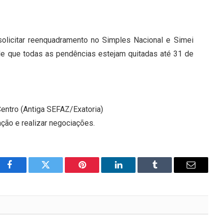
solicitar reenquadramento no Simples Nacional e Simei
de que todas as pendências estejam quitadas até 31 de
Centro (Antiga SEFAZ/Exatoria)
ação e realizar negociações.
Facebook
Twitter
Pinterest
LinkedIn
Tumblr
Email